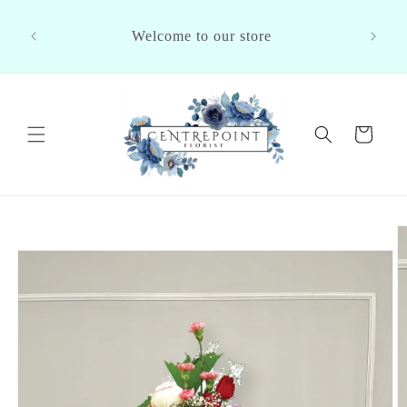
Skip to
rom Our
content
Welcome to our store
Cart
Skip to
product
information